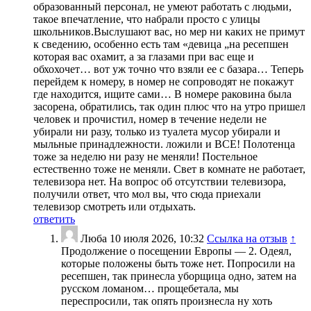
образованный персонал, не умеют работать с людьми,
такое впечатление, что набрали просто с улицы
школьников.Выслушают вас, но мер ни каких не примут
к сведению, особенно есть там «девица „на ресепшен
которая вас охамит, а за глазами при вас еще и
обхохочет… вот уж точно что взяли ее с базара… Теперь
перейдем к номеру, в номер не сопроводят не покажут
где находится, ищите сами… В номере раковина была
засорена, обратились, так один плюс что на утро пришел
человек и прочистил, номер в течение недели не
убирали ни разу, только из туалета мусор убирали и
мыльные принадлежности. ложили и ВСЕ! Полотенца
тоже за неделю ни разу не меняли! Постельное
естественно тоже не меняли. Свет в комнате не работает,
телевизора нет. На вопрос об отсутствии телевизора,
получили ответ, что мол вы, что сюда приехали
телевизор смотреть или отдыхать.
ответить
Люба
10 июля 2026, 10:32
Ссылка на отзыв
↑
Продолжение о посещении Европы — 2. Одеял,
которые положены быть тоже нет. Попросили на
ресепшен, так принесла уборщица одно, затем на
русском ломаном… прощебетала, мы
переспросили, так опять произнесла ну хоть