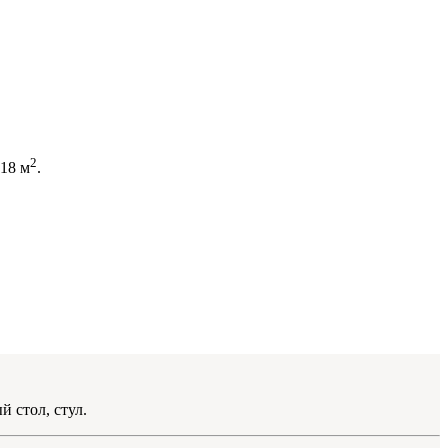
2
18 м
.
 стол, стул.